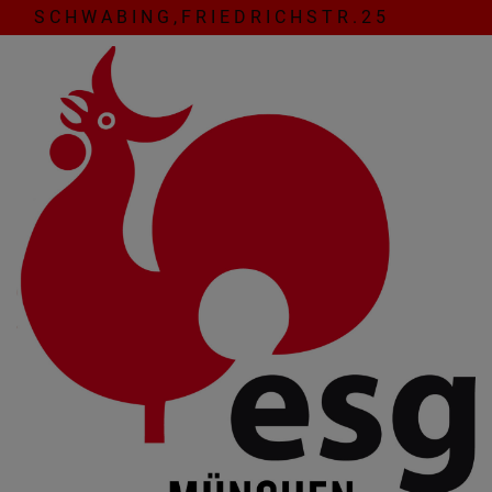
Direkt
S C H W A B I N G , F R I E D R I C H S T R . 2 5
zum
Inhalt