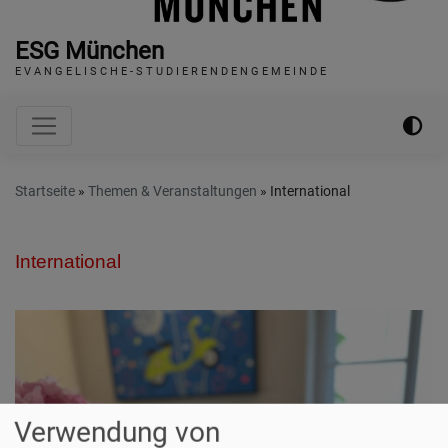
ESG München
E V A N G E L I S C H E - S T U D I E R E N D E N G E M E I N D E
Hauptnavigation
Startseite
Themen & Veranstaltungen
International
International
Verwendung von