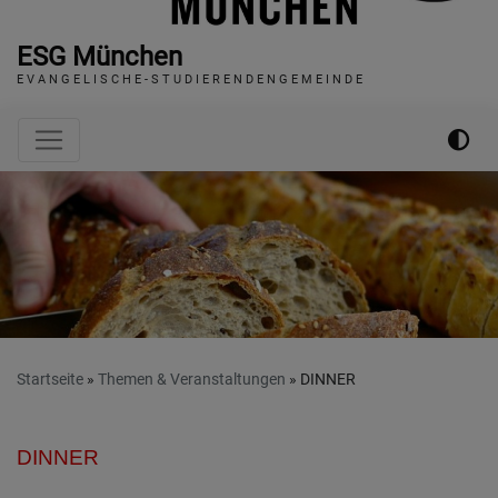
ESG München
E V A N G E L I S C H E - S T U D I E R E N D E N G E M E I N D E
Hauptnavigation
Startseite
Themen & Veranstaltungen
DINNER
DINNER