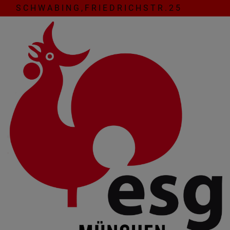
Direkt
S C H W A B I N G , F R I E D R I C H S T R . 2 5
zum
Inhalt