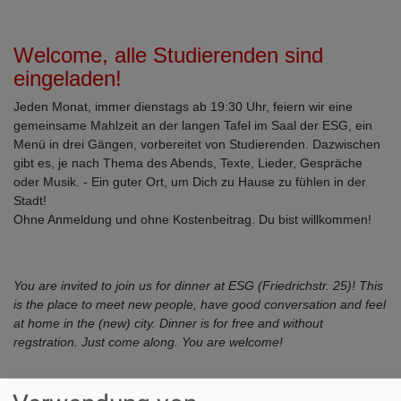
Welcome, alle Studierenden sind
eingeladen!
Jeden Monat, immer dienstags ab 19:30 Uhr, feiern wir eine
gemeinsame Mahlzeit an der langen Tafel im Saal der ESG, ein
Menü in drei Gängen, vorbereitet von Studierenden. Dazwischen
gibt es, je nach Thema des Abends, Texte, Lieder, Gespräche
oder Musik. - Ein guter Ort, um Dich zu Hause zu fühlen in der
Stadt!
Ohne Anmeldung und ohne Kostenbeitrag. Du bist willkommen!
You are invited to join us for dinner at ESG (Friedrichstr. 25)! This
is the place to meet new people, have good conversation and feel
at home in the (new) city. Dinner is for free and without
regstration. Just come along. You are welcome!