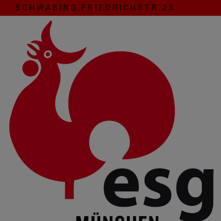
Direkt
S C H W A B I N G , F R I E D R I C H S T R . 2 5
zum
Inhalt