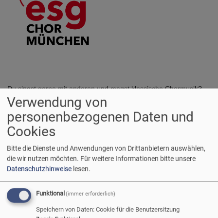
Du singst gerne mit anderen und magst klassische Chormusik?
Verwendung von
Dann bist Du bei uns genau richtig! Chorerfahrung oder
Notenkenntnisse sind hilfreich, aber nicht zwingend notwendig.
personenbezogenen Daten und
Cookies
Proben:
Wann: dienstags, 19:00–21:15 Uhr
Bitte die Dienste und Anwendungen von Drittanbietern auswählen,
Wo: ESG (Friedrichstraße 25)
die wir nutzen möchten.
Für weitere Informationen bitte unsere
Datenschutzhinweise
lesen.
Unsere nächsten Auftritte:
So. 17.05. um 11:15 Uhr – Gottesdienst in St. Markus
Funktional
(immer erforderlich)
Mi. 24.06. um 19 Uhr – Abendmusik in der Erlöserkirche
Speichern von Daten: Cookie für die Benutzersitzung
Schwabing