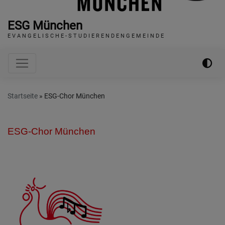
ESG München
E V A N G E L I S C H E - S T U D I E R E N D E N G E M E I N D E
Hauptnavigation
Startseite
ESG-Chor München
ESG-Chor München